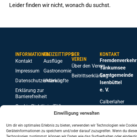
Leider finden wir nicht, wonach du suchst.
INFORMATIONEN
FREIZEITTIPPS
DER
KONTAKT
VEREIN
Fremdenverkehr
Kontakt
Ausflüge
Über den Verein
Tankumsee
Impressum
Gastronomie
Samtgemeinde
Beitrittserklärung
Datenschutzerklärung
Unterkünfte
Isenbüttel
e. V.
Erklärung zur
Barrierefreiheit
Calberlaher
Cookie-Richtlinie (EU)
Str. 10b
Einwilligung verwalten
38553
Wasbüttel
Um dir ein optimales Erlebnis zu bieten, verwenden wir Technologien wie Cooki
Telefon:
Geräteinformationen zu speichern und/oder darauf zuzugreifen. Wenn du diese
Technologien zustimmst, können wir Daten wie das Surfverhalten oder eindeuti