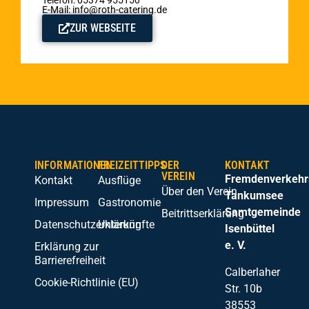
Telefon: 05374 955150
E-Mail: info@roth-catering.de
ZUR WEBSEITE
INFORMATIONEN
FREIZEITTIPPS
DER
KONTAKT
VEREIN
Fremdenverkehr
Kontakt
Ausflüge
Über den Verein
Tankumsee
Impressum
Gastronomie
Samtgemeinde
Beitrittserklärung
Datenschutzerklärung
Unterkünfte
Isenbüttel
e. V.
Erklärung zur
Barrierefreiheit
Calberlaher
Cookie-Richtlinie (EU)
Str. 10b
38553