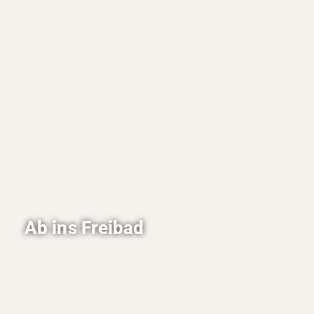
Entstehungs- und Entwicklungsgeschichte des
Kinos und zeigt in erster Linie all das, was Sie
als Kinobesucher normalerweise nicht zu sehen
bekommen. Die Ausstellung spricht sowohl
Kinder als auch ältere Leute an. Auf den Spuren
der Filmliebhaber wandeln und sich in die Welt
des Kinos entführen lassen - Es lohnt sich.
Ab ins Freibad
Am 10.5.2026 wurde das Freibad Edesbüttel
nach einer längernen Umbauphase
wiedereröffnet. Die modernisierte Anlage