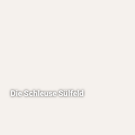
Das Kinomuseum beschäftigt sich mit der
Entstehungs- und Entwicklungsgeschichte des
Kinos und zeigt in erster Linie all das, was Sie
als Kinobesucher normalerweise nicht zu sehen
bekommen. Die Ausstellung spricht sowohl
Kinder als auch ältere Leute an. Auf den Spuren
der Filmliebhaber wandeln und sich in die Welt
des Kinos entführen lassen - Es lohnt sich.
Die Schleuse Sülfeld
Die Schleuse Sülfeld überbrückt eine
Wasserhöhe von 9 Metern und befindet sich
direkt neben Allerbüttel.