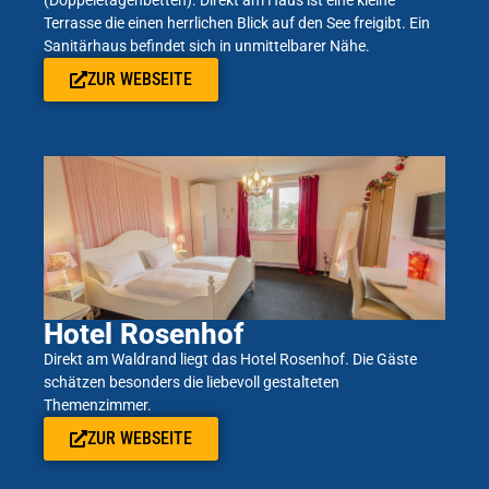
(Doppeletagenbetten). Direkt am Haus ist eine kleine
Terrasse die einen herrlichen Blick auf den See freigibt. Ein
Sanitärhaus befindet sich in unmittelbarer Nähe.
ZUR WEBSEITE
Hotel Rosenhof
Direkt am Waldrand liegt das Hotel Rosenhof. Die Gäste
schätzen besonders die liebevoll gestalteten
Themenzimmer.
ZUR WEBSEITE