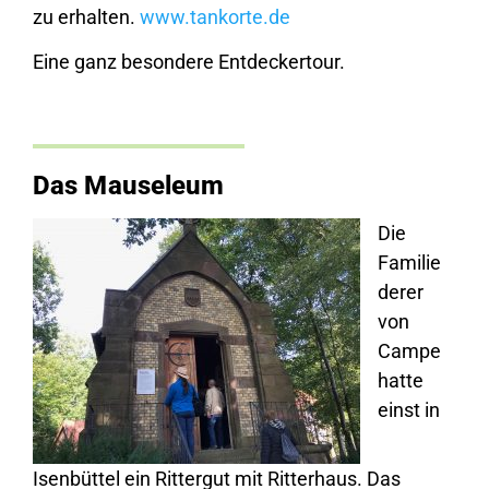
zu erhalten.
www.tankorte.de
Eine ganz besondere Entdeckertour.
Das Mauseleum
Die
Familie
derer
von
Campe
hatte
einst in
Isenbüttel ein Rittergut mit Ritterhaus. Das