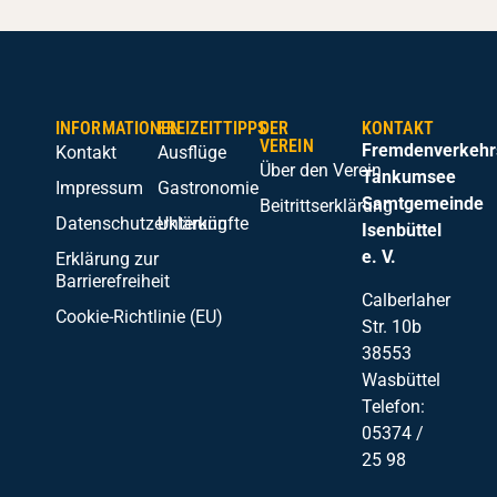
INFORMATIONEN
FREIZEITTIPPS
DER
KONTAKT
VEREIN
Fremdenverkehr
Kontakt
Ausflüge
Über den Verein
Tankumsee
Impressum
Gastronomie
Samtgemeinde
Beitrittserklärung
Datenschutzerklärung
Unterkünfte
Isenbüttel
e. V.
Erklärung zur
Barrierefreiheit
Calberlaher
Cookie-Richtlinie (EU)
Str. 10b
38553
Wasbüttel
Telefon:
05374 /
25 98