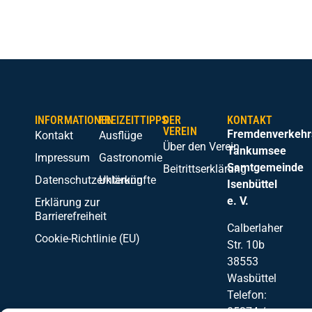
W
INFORMATIONEN
FREIZEITTIPPS
DER
KONTAKT
VEREIN
Fremdenverkehr
Kontakt
Ausflüge
Über den Verein
Tankumsee
Impressum
Gastronomie
Samtgemeinde
Beitrittserklärung
Datenschutzerklärung
Unterkünfte
Isenbüttel
e. V.
Erklärung zur
Barrierefreiheit
Calberlaher
Cookie-Richtlinie (EU)
Str. 10b
38553
Wasbüttel
Telefon:
05374 /