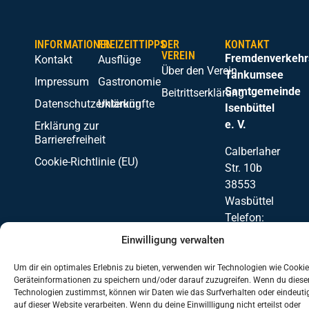
INFORMATIONEN
FREIZEITTIPPS
DER
KONTAKT
VEREIN
Fremdenverkehr
Kontakt
Ausflüge
Über den Verein
Tankumsee
Impressum
Gastronomie
Samtgemeinde
Beitrittserklärung
Datenschutzerklärung
Unterkünfte
Isenbüttel
e. V.
Erklärung zur
Barrierefreiheit
Calberlaher
Cookie-Richtlinie (EU)
Str. 10b
38553
Wasbüttel
Telefon:
05374 /
Einwilligung verwalten
25 98
Um dir ein optimales Erlebnis zu bieten, verwenden wir Technologien wie Cooki
Geräteinformationen zu speichern und/oder darauf zuzugreifen. Wenn du diese
Technologien zustimmst, können wir Daten wie das Surfverhalten oder eindeuti
auf dieser Website verarbeiten. Wenn du deine Einwillligung nicht erteilst oder