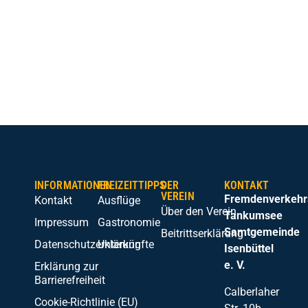
h
i
c
W
INFORMATIONEN
FREIZEITTIPPS
DER
KONTAKT
VEREIN
Fremdenverkehr
Kontakt
Ausflüge
Über den Verein
Tankumsee
Impressum
Gastronomie
Samtgemeinde
Beitrittserklärung
Datenschutzerklärung
Unterkünfte
Isenbüttel
e. V.
Erklärung zur
Barrierefreiheit
Calberlaher
Cookie-Richtlinie (EU)